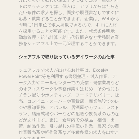
トのマッチングでは、個人は、アプリからはたらき
たい条件の求人を探し、面接や履歴書なしですぐに
応募・就業することができます。企業は、Webから
即時に1日単位で求人掲載できるので、すぐに人材
を採用することが可能です。また、就業条件明示・
勤怠管理・給与計算・給与代行振込など労務関連業
務をシェアフル上で一元管理することができます。
シェアフルで取り扱っているデイワークのお仕事
シェアフルで求人が出せるお仕事は、Excelや
PowerPoint等を利用する書類整理・封入作業、デ
ータ入力やコールセンターでの受信・発信業務など
のオフィスワークや事務作業をはじめ、その他にも
チラシ配りやポスティング、フードデリバリー、販
売、コンビニ・スーパーや百貨店、商業施設でのレ
ジや棚卸業務、アパレル、居酒屋やカフェ、レスト
ラン、結婚式場やバーなどの配送や飲食系のものな
どがあります。更に、倉庫内での検品、梱包、出
荷、納品作業、引っ越しの手伝い作業、農家での農
作業販売系や軽作業系など多種多様の求人を出すこ
とができます。